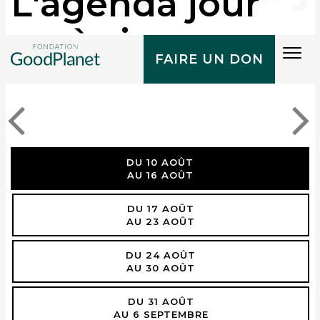
L'agenda jour
après jour
Tog
FAIRE UN DON
navi
DU 10 AOÛT
AU 16 AOÛT
DU 17 AOÛT
AU 23 AOÛT
DU 24 AOÛT
AU 30 AOÛT
DU 31 AOÛT
AU 6 SEPTEMBRE