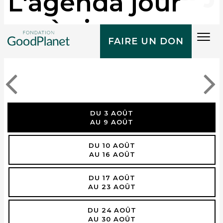
L'agenda jour
après jour
Tog
FAIRE UN DON
navi
DU 3 AOÛT
AU 9 AOÛT
DU 10 AOÛT
AU 16 AOÛT
DU 17 AOÛT
AU 23 AOÛT
DU 24 AOÛT
AU 30 AOÛT