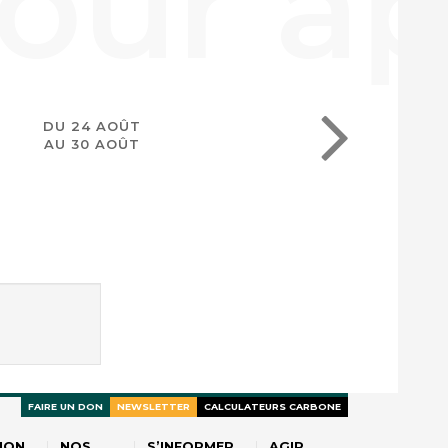
DU 24 AOÛT
AU 30 AOÛT
FAIRE UN DON
NEWSLETTER
CALCULATEURS CARBONE
ION
NOS
S’INFORMER
AGIR