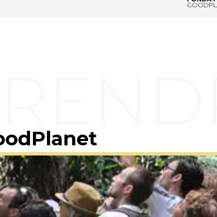
GOODPL
oodPlanet