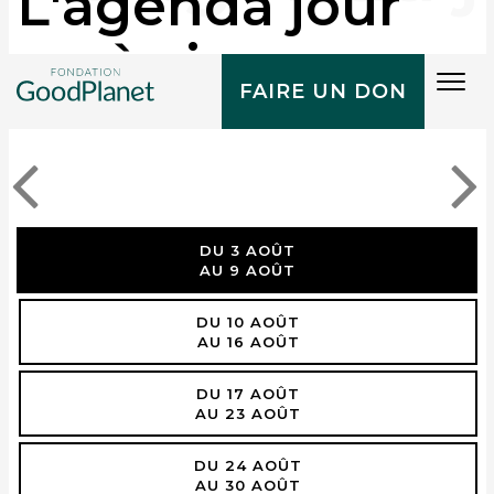
L'agenda jour
après jour
Tog
FAIRE UN DON
navi
DU 3 AOÛT
AU 9 AOÛT
DU 10 AOÛT
AU 16 AOÛT
DU 17 AOÛT
AU 23 AOÛT
DU 24 AOÛT
AU 30 AOÛT