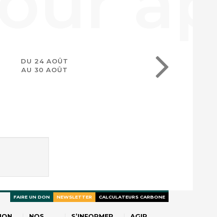
DU 24 AOÛT
AU 30 AOÛT
FAIRE UN DON
NEWSLETTER
CALCULATEURS CARBONE
ION
NOS
S’INFORMER
AGIR