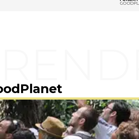
GOODPL
oodPlanet