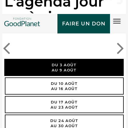
L'agenda jour
après jour
Tog
FAIRE UN DON
navi
DU 3 AOÛT
AU 9 AOÛT
DU 10 AOÛT
AU 16 AOÛT
DU 17 AOÛT
AU 23 AOÛT
DU 24 AOÛT
AU 30 AOÛT