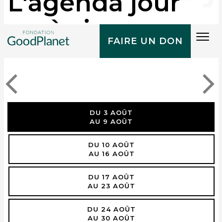
L'agenda jour
après jour
Tog
FAIRE UN DON
navi
DU 3 AOÛT
AU 9 AOÛT
DU 10 AOÛT
AU 16 AOÛT
DU 17 AOÛT
AU 23 AOÛT
DU 24 AOÛT
AU 30 AOÛT