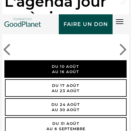
L'agenda jour
après jour
Tog
FAIRE UN DON
navi
DU 10 AOÛT
AU 16 AOÛT
DU 17 AOÛT
AU 23 AOÛT
DU 24 AOÛT
AU 30 AOÛT
DU 31 AOÛT
AU 6 SEPTEMBRE