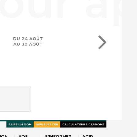
DU 24 AOÛT
AU 30 AOÛT
FAIRE UN DON
NEWSLETTER
CALCULATEURS CARBONE
ION
NOS
S’INFORMER
AGIR