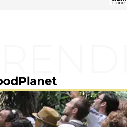
GOODPL
oodPlanet