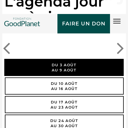
L'agenda jour
après jour
Tog
FAIRE UN DON
navi
DU 3 AOÛT
AU 9 AOÛT
DU 10 AOÛT
AU 16 AOÛT
DU 17 AOÛT
AU 23 AOÛT
DU 24 AOÛT
AU 30 AOÛT