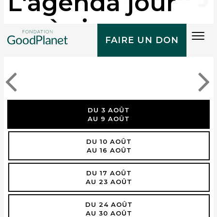
L'agenda jour
après jour
Tog
FAIRE UN DON
navi
DU 3 AOÛT
AU 9 AOÛT
DU 10 AOÛT
AU 16 AOÛT
DU 17 AOÛT
AU 23 AOÛT
DU 24 AOÛT
AU 30 AOÛT