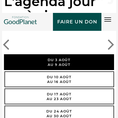
L'agenda jour
après jour
Tog
FAIRE UN DON
navi
DU 3 AOÛT
AU 9 AOÛT
DU 10 AOÛT
AU 16 AOÛT
DU 17 AOÛT
AU 23 AOÛT
DU 24 AOÛT
AU 30 AOÛT