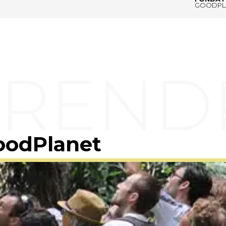
GOODPL
oodPlanet