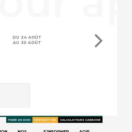
DU 24 AOÛT
AU 30 AOÛT
FAIRE UN DON
NEWSLETTER
CALCULATEURS CARBONE
ION
NOS
S’INFORMER
AGIR