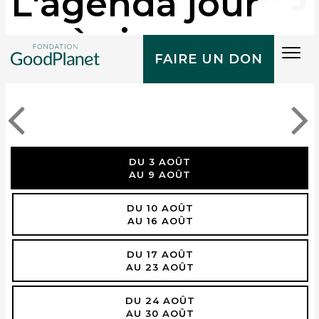
L'agenda jour
après jour
Tog
FAIRE UN DON
navi
DU 3 AOÛT
AU 9 AOÛT
DU 10 AOÛT
AU 16 AOÛT
DU 17 AOÛT
AU 23 AOÛT
DU 24 AOÛT
AU 30 AOÛT