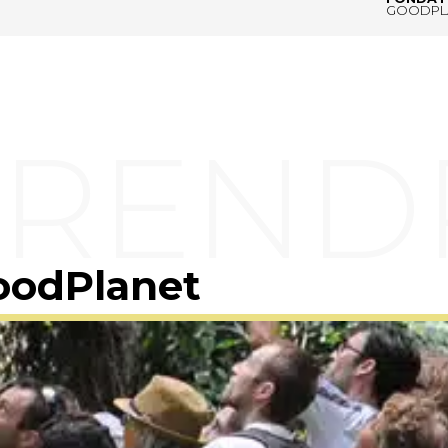
GOODPL
oodPlanet