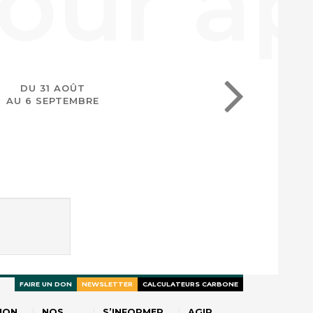
DU 31 AOÛT
AU 6 SEPTEMBRE
FAIRE UN DON
NEWSLETTER
CALCULATEURS CARBONE
ION
NOS
S’INFORMER
AGIR