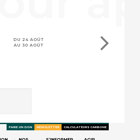
DU 24 AOÛT
AU 30 AOÛT
FAIRE UN DON
NEWSLETTER
CALCULATEURS CARBONE
ION
NOS
S’INFORMER
AGIR