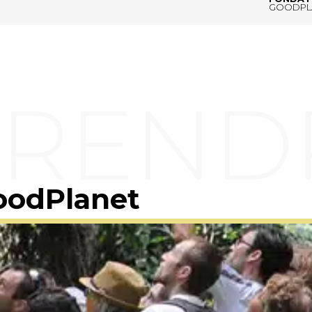
GOODPL
oodPlanet