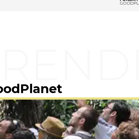
GOODPL
oodPlanet