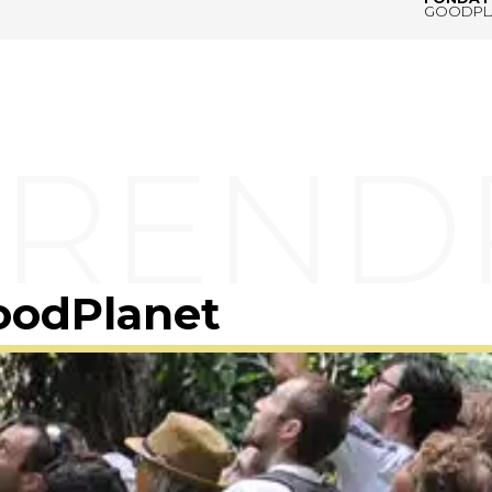
GOODPL
oodPlanet