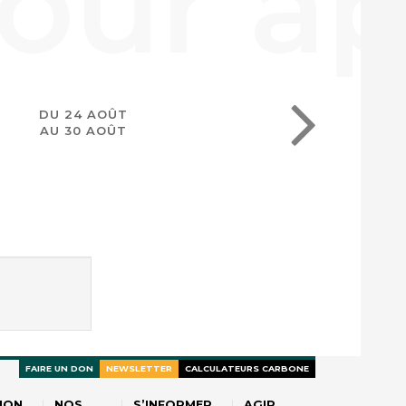
DU 24 AOÛT
AU 30 AOÛT
FAIRE UN DON
NEWSLETTER
CALCULATEURS CARBONE
ION
NOS
S’INFORMER
AGIR