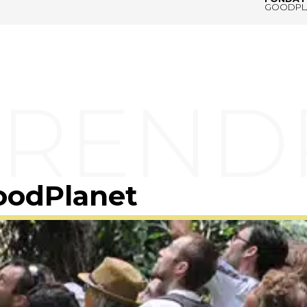
GOODPL
oodPlanet