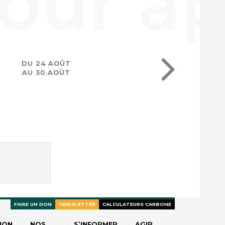
DU 24 AOÛT
AU 30 AOÛT
FAIRE UN DON
NEWSLETTER
CALCULATEURS CARBONE
ION
NOS
S’INFORMER
AGIR