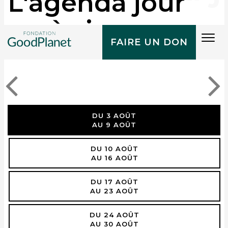
L'agenda jour
après jour
Tog
FAIRE UN DON
navi
DU 3 AOÛT
AU 9 AOÛT
DU 10 AOÛT
AU 16 AOÛT
DU 17 AOÛT
AU 23 AOÛT
DU 24 AOÛT
AU 30 AOÛT