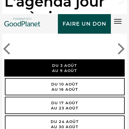
L'agenda jour
après jour
Tog
FAIRE UN DON
navi
DU 3 AOÛT
AU 9 AOÛT
DU 10 AOÛT
AU 16 AOÛT
DU 17 AOÛT
AU 23 AOÛT
DU 24 AOÛT
AU 30 AOÛT