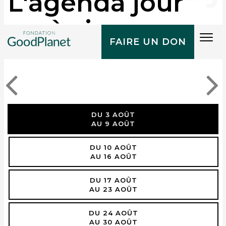
L'agenda jour
après jour
Tog
FAIRE UN DON
navi
DU 3 AOÛT
AU 9 AOÛT
DU 10 AOÛT
AU 16 AOÛT
DU 17 AOÛT
AU 23 AOÛT
DU 24 AOÛT
AU 30 AOÛT