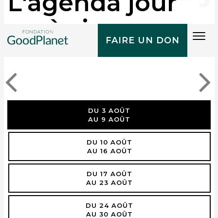
L'agenda jour
après jour
Tog
FAIRE UN DON
navi
DU 3 AOÛT
AU 9 AOÛT
DU 10 AOÛT
AU 16 AOÛT
DU 17 AOÛT
AU 23 AOÛT
DU 24 AOÛT
AU 30 AOÛT