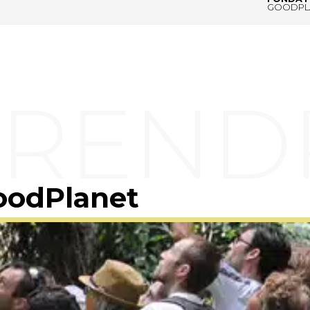
GOODPL
oodPlanet