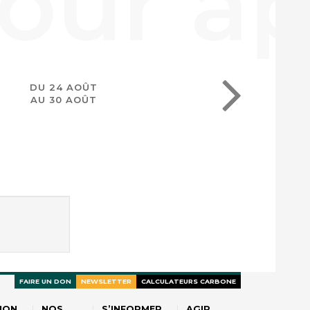
DU 24 AOÛT
AU 30 AOÛT
FAIRE UN DON
NEWSLETTER
CALCULATEURS CARBONE
ION
NOS
S’INFORMER
AGIR