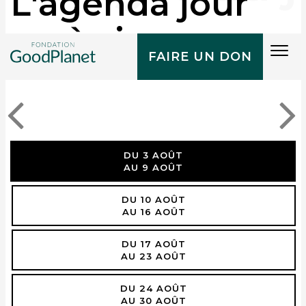
L'agenda jour
après jour
Tog
FAIRE UN DON
navi
DU 3 AOÛT
AU 9 AOÛT
DU 10 AOÛT
AU 16 AOÛT
DU 17 AOÛT
AU 23 AOÛT
DU 24 AOÛT
AU 30 AOÛT