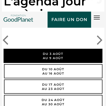
L'agenda jour
après jour
Tog
FAIRE UN DON
navi
DU 3 AOÛT
AU 9 AOÛT
DU 10 AOÛT
AU 16 AOÛT
DU 17 AOÛT
AU 23 AOÛT
DU 24 AOÛT
AU 30 AOÛT