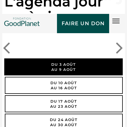
L'agenda jour
après jour
Tog
FAIRE UN DON
navi
DU 3 AOÛT
AU 9 AOÛT
DU 10 AOÛT
AU 16 AOÛT
DU 17 AOÛT
AU 23 AOÛT
DU 24 AOÛT
AU 30 AOÛT