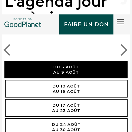
L'agenda jour
après jour
Tog
FAIRE UN DON
navi
DU 3 AOÛT
AU 9 AOÛT
DU 10 AOÛT
AU 16 AOÛT
DU 17 AOÛT
AU 23 AOÛT
DU 24 AOÛT
AU 30 AOÛT