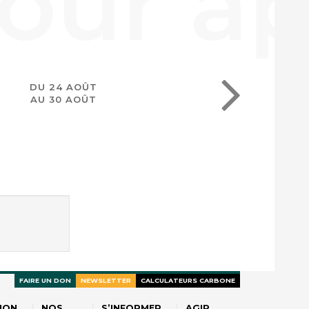
DU 24 AOÛT
AU 30 AOÛT
FAIRE UN DON
NEWSLETTER
CALCULATEURS CARBONE
ION
NOS
S’INFORMER
AGIR