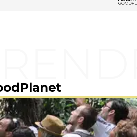
GOODPL
oodPlanet