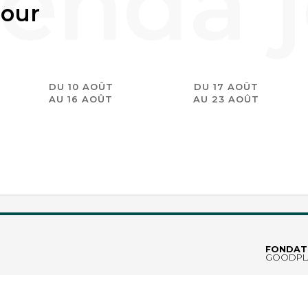
jour
DU 10 AOÛT
DU 17 AOÛT
AU 16 AOÛT
AU 23 AOÛT
erche n'a pas de résultat. Essayez avec autre chose ?
FONDAT
GOODPL