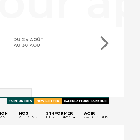
DU 24 AOÛT
AU 30 AOÛT
FAIRE UN DON
NEWSLETTER
CALCULATEURS CARBONE
ION
NOS
S’INFORMER
AGIR
ANET
ACTIONS
ET SE FORMER
AVEC NOUS