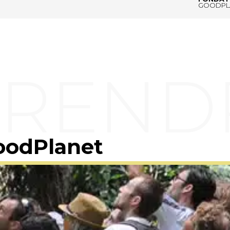
GOODPL
oodPlanet