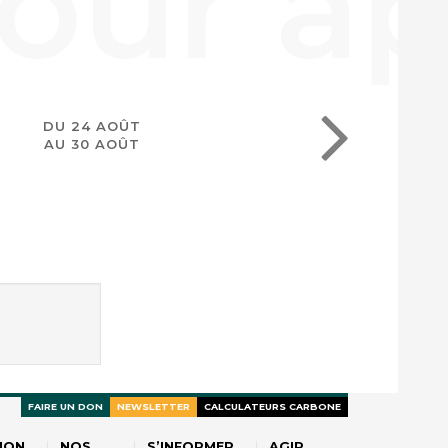
DU 24 AOÛT
AU 30 AOÛT
FAIRE UN DON
NEWSLETTER
CALCULATEURS CARBONE
ION
NOS
S’INFORMER
AGIR