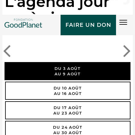
L'agenda jour
après jour
Tog
FAIRE UN DON
navi
DU 3 AOÛT
AU 9 AOÛT
DU 10 AOÛT
AU 16 AOÛT
DU 17 AOÛT
AU 23 AOÛT
DU 24 AOÛT
AU 30 AOÛT