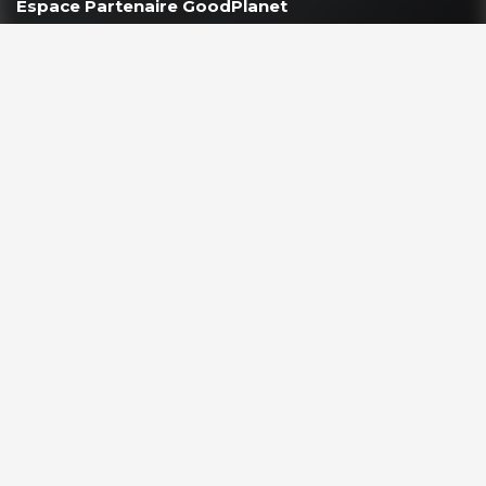
Espace Partenaire GoodPlanet
VOUS ÊTES ?
Les enseignants & scolaires
Entreprises & Institutions
Associations & Professionnels
NOS PROGRAMMES
L’École GoodPlanet
Action Carbone Solidaire
Mission Énergie
CAP 2030 – Les jeunes s’engagent