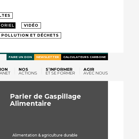
LTES
ORIEL
VIDÉO
POLLUTION ET DÉCHETS
FAIRE UN DON
NEWSLETTER
CALCULATEURS CARBONE
ION
NOS
S’INFORMER
AGIR
ANET
ACTIONS
ET SE FORMER
AVEC NOUS
Parler de Gaspillage
Alimentaire
Alimentation & agriculture durable