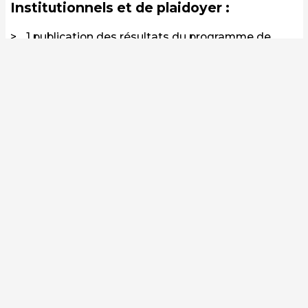
Institutionnels et de plaidoyer :
1 publication des résultats du programme de
recherche-action
3 rencontres annuelles “bout de champ” avec
des agriculteurs et agricultrices, élu(e)s, agent(e)s
des collectivités territoriales)
1 webinaire de restitution final avec diffusion
nationale
Sociaux et éducatifs :
30 agriculteurs et agricultrices formés à
l’hydrologie régénérative et aux pratiques
agroforestières
27 agriculteurs et agricultrices accompagnés
dans leur projet d’hydrologie régénérative /