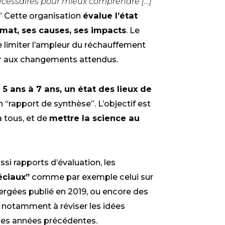
écessaires pour mieux comprendre […]
”
Cette organisation
évalue l’état
imat, ses causes, ses impacts
. Le
e limiter l’ampleur du réchauffement
ter aux changements attendus.
s 5 ans à 7 ans, un
état
des lieux de
un
“rapport de synthèse”. L’objectif est
 tous, et de
mettre la science au
ssi rapports d’évaluation,
les
éciaux”
comme par exemple celui sur
ergées publié en 2019, ou encore
des
t notamment à réviser les idées
des années précédentes.