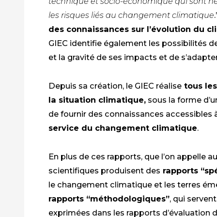
technique et socio-économique qui sont n
les risques liés au changement climatique
.
des connaissances sur l’évolution du cl
GIEC identifie également les possibilités d
et la gravité de ses impacts et de s’adap
Depuis sa création, le GIEC
réalise
tous le
la situation climatique,
sous la forme d’
de fournir des connaissances accessibles à
service du changement climatique
.
E
n plus de ces rapports,
que l’on appelle au
scientifiques produisent des
rapports “sp
le
changement climatique et les terres ém
rapports “méthodologiques”
,
qui serven
exprimées dans les rapports d’évaluation 