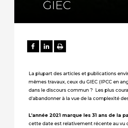
GIEC
PARTAGER SUR FACEBOO
PARTAGER SUR LINKE
IMPRIMER
La plupart des articles et publications env
mêmes travaux, ceux du GIEC (IPCC en angl
dans
le discours commun ?
Les plus cou
d’abandonn
er
à la vue de la complexité 
L’
année 2021 marque les 31 ans de la pa
cette date est
relativement
récente au vu d