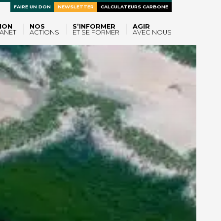
FAIRE UN DON
NEWSLETTER
CALCULATEURS CARBONE
ION
NOS
S’INFORMER
AGIR
ANET
ACTIONS
ET SE FORMER
AVEC NOUS