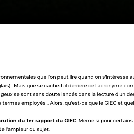
K
DIN
ironnementales que l’on peut lire quand on s’intéresse 
ais).
Mais que
se cache-t-il derrière cet
acronyme
com
rageux
se sont sans doute lan
c
é
s
dans la lecture d’un de
des termes employés…
Alors,
qu’est-ce que
le GIEC
et quel
rution du 1er rapport du GIEC
. Même si pour certains 
e l’ampleur du sujet.