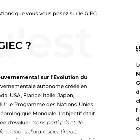
ions que vous vous posez sur le GIEC.
GIEC ?
L
V
L
N
ouvernemental sur l’Evolution du
G
rgouvernementale autonome créé
e
en
d
a, USA, France, Italie, Japon,
c
ONU : le Programme des Nations-Unies
l
étéorologique Mondiale
.
L’objectif était
d
e d’évaluer “
sans parti pris et de
c
nformations d’ordre scientifique,