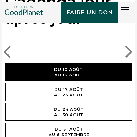
L'agenda jour
Tog
après jour
FAIRE UN DON
navi
DU 10 AOÛT
AU 16 AOÛT
DU 17 AOÛT
AU 23 AOÛT
DU 24 AOÛT
AU 30 AOÛT
DU 31 AOÛT
AU 6 SEPTEMBRE