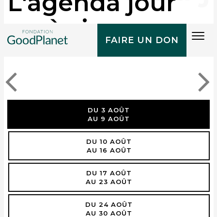
L'agenda jour
après jour
Tog
FAIRE UN DON
navi
DU 3 AOÛT
AU 9 AOÛT
DU 10 AOÛT
AU 16 AOÛT
DU 17 AOÛT
AU 23 AOÛT
DU 24 AOÛT
AU 30 AOÛT