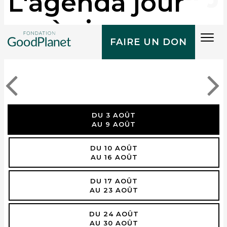
L'agenda jour
après jour
Tog
FAIRE UN DON
navi
DU 3 AOÛT
AU 9 AOÛT
DU 10 AOÛT
AU 16 AOÛT
DU 17 AOÛT
AU 23 AOÛT
DU 24 AOÛT
AU 30 AOÛT