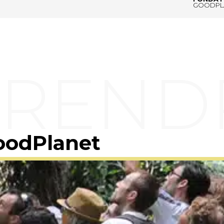
GOODPL
oodPlanet