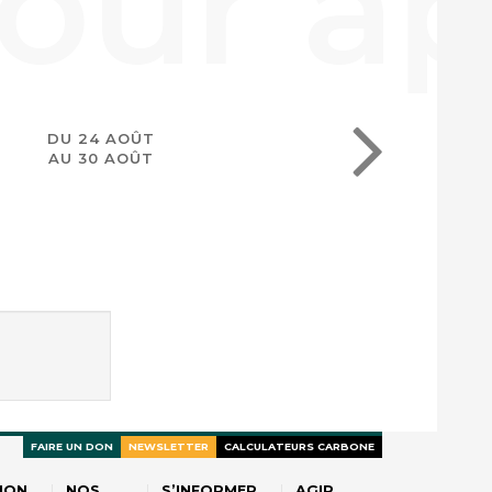
DU 24 AOÛT
AU 30 AOÛT
FAIRE UN DON
NEWSLETTER
CALCULATEURS CARBONE
ION
NOS
S’INFORMER
AGIR