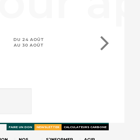
DU 24 AOÛT
AU 30 AOÛT
FAIRE UN DON
NEWSLETTER
CALCULATEURS CARBONE
ION
NOS
S’INFORMER
AGIR