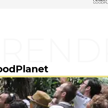
GOODPL
oodPlanet