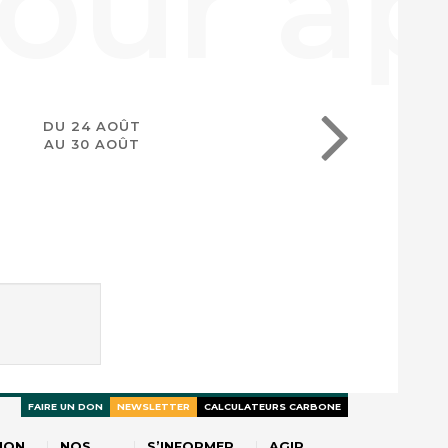
DU 24 AOÛT
AU 30 AOÛT
FAIRE UN DON
NEWSLETTER
CALCULATEURS CARBONE
ION
NOS
S’INFORMER
AGIR