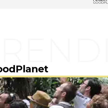
GOODPL
oodPlanet