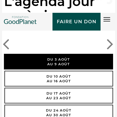
L'agenda jour
après jour
Tog
FAIRE UN DON
navi
DU 3 AOÛT
AU 9 AOÛT
DU 10 AOÛT
AU 16 AOÛT
DU 17 AOÛT
AU 23 AOÛT
DU 24 AOÛT
AU 30 AOÛT