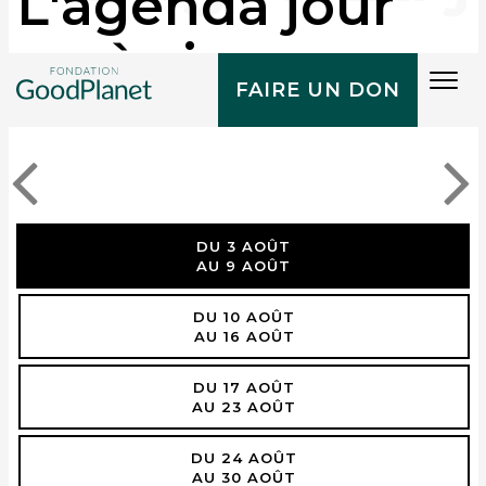
L'agenda jour
après jour
Tog
FAIRE UN DON
navi
DU 3 AOÛT
AU 9 AOÛT
DU 10 AOÛT
AU 16 AOÛT
DU 17 AOÛT
AU 23 AOÛT
DU 24 AOÛT
AU 30 AOÛT