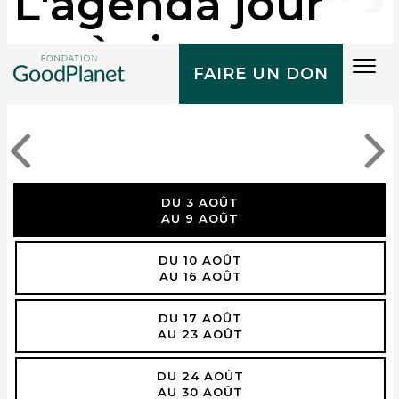
L'agenda jour
après jour
Tog
FAIRE UN DON
navi
DU 3 AOÛT
AU 9 AOÛT
DU 10 AOÛT
AU 16 AOÛT
DU 17 AOÛT
AU 23 AOÛT
DU 24 AOÛT
AU 30 AOÛT