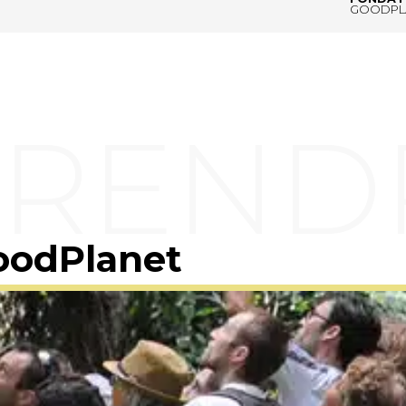
GOODPL
oodPlanet