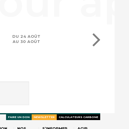
DU 24 AOÛT
AU 30 AOÛT
FAIRE UN DON
NEWSLETTER
CALCULATEURS CARBONE
ION
NOS
S’INFORMER
AGIR