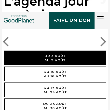
L'agenda jour
après jour
Tog
FAIRE UN DON
navi
DU 3 AOÛT
AU 9 AOÛT
DU 10 AOÛT
AU 16 AOÛT
DU 17 AOÛT
AU 23 AOÛT
DU 24 AOÛT
AU 30 AOÛT