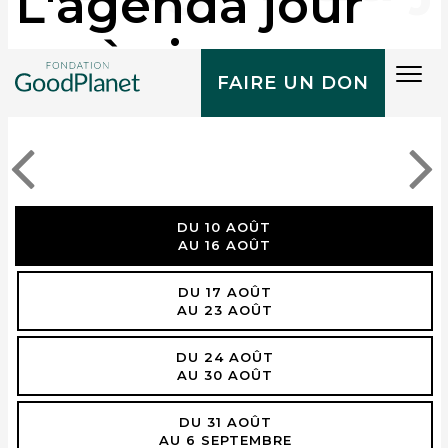
L'agenda jour
après jour
Tog
FAIRE UN DON
navi
DU 10 AOÛT
AU 16 AOÛT
DU 17 AOÛT
AU 23 AOÛT
DU 24 AOÛT
AU 30 AOÛT
DU 31 AOÛT
AU 6 SEPTEMBRE