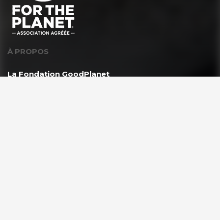
À PROPOS
La Fondation GoodPlanet
L’équipe
Toutes les news
Ils nous soutiennent
Rejoindre l’équipe
VOUS ÊTES ?
Les enseignants & scolaires