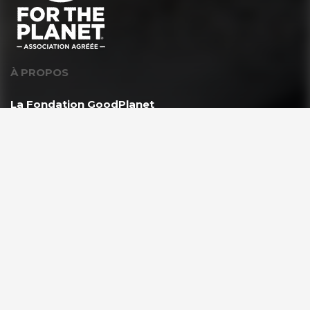
À PROPOS
La Fondation GoodPlanet
L’équipe
Toutes les news
Ils nous soutiennent
Rejoindre l’équipe
VOUS ÊTES ?
Les enseignants & scolaires