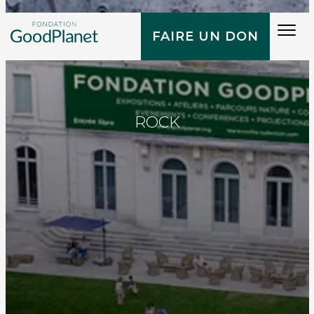
Tog
FAIRE UN DON
navi
ROCK